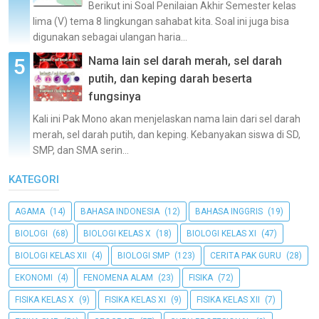
Berikut ini Soal Penilaian Akhir Semester kelas
lima (V) tema 8 lingkungan sahabat kita. Soal ini juga bisa
digunakan sebagai ulangan haria...
Nama lain sel darah merah, sel darah
putih, dan keping darah beserta
fungsinya
Kali ini Pak Mono akan menjelaskan nama lain dari sel darah
merah, sel darah putih, dan keping. Kebanyakan siswa di SD,
SMP, dan SMA serin...
KATEGORI
AGAMA
(14)
BAHASA INDONESIA
(12)
BAHASA INGGRIS
(19)
BIOLOGI
(68)
BIOLOGI KELAS X
(18)
BIOLOGI KELAS XI
(47)
BIOLOGI KELAS XII
(4)
BIOLOGI SMP
(123)
CERITA PAK GURU
(28)
EKONOMI
(4)
FENOMENA ALAM
(23)
FISIKA
(72)
FISIKA KELAS X
(9)
FISIKA KELAS XI
(9)
FISIKA KELAS XII
(7)