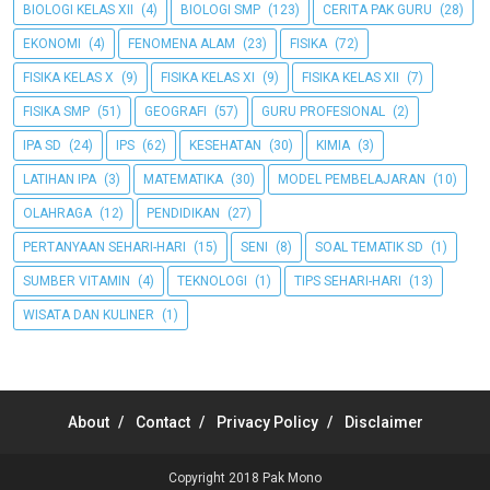
BIOLOGI KELAS XII
(4)
BIOLOGI SMP
(123)
CERITA PAK GURU
(28)
EKONOMI
(4)
FENOMENA ALAM
(23)
FISIKA
(72)
FISIKA KELAS X
(9)
FISIKA KELAS XI
(9)
FISIKA KELAS XII
(7)
FISIKA SMP
(51)
GEOGRAFI
(57)
GURU PROFESIONAL
(2)
IPA SD
(24)
IPS
(62)
KESEHATAN
(30)
KIMIA
(3)
LATIHAN IPA
(3)
MATEMATIKA
(30)
MODEL PEMBELAJARAN
(10)
OLAHRAGA
(12)
PENDIDIKAN
(27)
PERTANYAAN SEHARI-HARI
(15)
SENI
(8)
SOAL TEMATIK SD
(1)
SUMBER VITAMIN
(4)
TEKNOLOGI
(1)
TIPS SEHARI-HARI
(13)
WISATA DAN KULINER
(1)
About
Contact
Privacy Policy
Disclaimer
Copyright 2018
Pak Mono