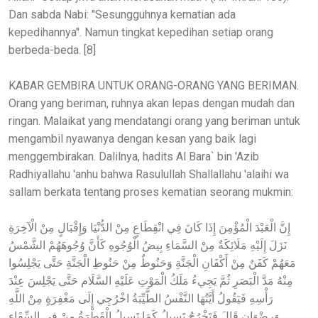
Dan sabda Nabi: "Sesungguhnya kematian ada
kepedihannya". Namun tingkat kepedihan setiap orang
berbeda-beda. [8]
KABAR GEMBIRA UNTUK ORANG-ORANG YANG BERIMAN.
Orang yang beriman, ruhnya akan lepas dengan mudah dan
ringan. Malaikat yang mendatangi orang yang beriman untuk
mengambil nyawanya dengan kesan yang baik lagi
menggembirakan. Dalilnya, hadits Al Bara` bin 'Azib
Radhiyallahu 'anhu bahwa Rasulullah Shallallahu 'alaihi wa
sallam berkata tentang proses kematian seorang mukmin:
إِنَّ الْعَبْدَ الْمُؤْمِنَ إِذَا كَانَ فِي انْقِطَاعٍ مِنْ الدُّنْيَا وَإِقْبَالٍ مِنْ الْآخِرَةِ
نَزَلَ إِلَيْهِ مَلَائِكَةٌ مِنْ السَّمَاءِ بِيضُ الْوُجُوهِ كَأَنَّ وُجُوهَهُمْ الشَّمْسُ
مَعَهُمْ كَفَنٌ مِنْ أَكْفَانِ الْجَنَّةِ وَحَنُوطٌ مِنْ حَنُوطِ الْجَنَّةِ حَتَّى يَجْلِسُوا
مِنْهُ مَدَّ الْبَصَرِ ثُمَّ يَجِيءُ مَلَكُ الْمَوْتِ عَلَيْهِ السَّلَام حَتَّى يَجْلِسَ عِنْدَ
رَأْسِهِ فَيَقُولُ أَيَّتُهَا النَّفْسُ الطَّيِّبَةُ اخْرُجِي إِلَى مَغْفِرَةٍ مِنْ اللَّهِ
وَرِضْوَانٍ قَالَ فَتَخْرُجُ تَسِيلُ كَمَا تَسِيلُ الْقَطْرَةُ مِنْ فِي السِّقَاءِ