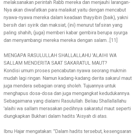
melaksanakan perintah Rabb mereka dan menjauhi larangan-
Nya akan diwafatkan para malaikat yaitu dengan mencabut
nyawa-nyawa mereka dalam keadaan thayyibin (baik), yakni
bersih dari syirik dan maksiat, (ini) menurut tafsiran yang
paling shahih, (juga) memberi kabar gembira berupa syurga
dan menyambangi mereka mereka dengan salam…[11]
MENGAPA RASULULLAH SHALLALLAHU 'ALAIHI WA
SALLAM MENDERITA SAAT SAKARATUL MAUT?
Kondisi umum proses pencabutan nyawa seorang mukmin
mudah lagi ringan. Namun kadang-kadang derita sakarul maut
juga mendera sebagian orang sholeh. Tujuannya untuk
menghapus dosa-dosa dan juga mengangkat kedudukannya.
Sebagaimana yang dialami Rasulullah. Beliau Shallallallahu
'alaihi wa sallam merasakan pedihnya sakaratul maut seperti
diungkapkan Bukhari dalam hadits 'Aisyah di atas.
Ibnu Hajar mengatakan: "Dalam hadits tersebut, kesengsaran