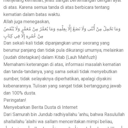
menjelang kematian, jelas sangat bertentangan dengan ayat
di atas. Karena semua tanda di atas berbicara tentang
kematian dalam batas waktu.
Allah juga menegaskan,
وَمَا تَحْمِلُ مِنْ أُنْثَى وَلَا تَضَعُ إِلَّا بِعِلْمِهِ وَمَا يُعَمَّرُ مِنْ مُعَمَّرٍ وَلَا يُنْقَصُ
مِنْ عُمُرِهِ إِلَّا فِي كِتَابٍ
Dan sekali-kali tidak dipanjangkan umur seorang yang
berumur panjang dan tidak pula dikurangi umurnya, melainkan
(sudah ditetapkan) dalam Kitab (Lauh Mahfuzh)
Memahami keterangan di atas, informasi masalah kematian
dan tanda-tandanya, yang sama sekali tidak menyebutkan
sumber, tidak selayaknya diperhatikan, apalagi diyakini
kebenarannya. Tulisan yang sangat tidak bertanggung jawab
dan 100% dusta.
Peringatan!
Menyebarkan Berita Dusta di Internet
Dari Samurah bin Jundub radhiyallahu ‘anhu, bahwa Rasulullah
shallallahu ‘alaihi wa sallam menceritakan mimpi beliau,