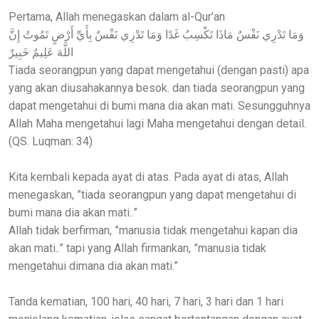
Pertama, Allah menegaskan dalam al-Qur’an
وَمَا تَدْرِي نَفْسٌ مَاذَا تَكْسِبُ غَدًا وَمَا تَدْرِي نَفْسٌ بِأَيِّ أَرْضٍ تَمُوتُ إِنَّ
اللَّهَ عَلِيمٌ خَبِيرٌ
Tiada seorangpun yang dapat mengetahui (dengan pasti) apa
yang akan diusahakannya besok. dan tiada seorangpun yang
dapat mengetahui di bumi mana dia akan mati. Sesungguhnya
Allah Maha mengetahui lagi Maha mengetahui dengan detail.
(QS. Luqman: 34)
Kita kembali kepada ayat di atas. Pada ayat di atas, Allah
menegaskan, ”tiada seorangpun yang dapat mengetahui di
bumi mana dia akan mati..”
Allah tidak berfirman, ”manusia tidak mengetahui kapan dia
akan mati..” tapi yang Allah firmankan, ”manusia tidak
mengetahui dimana dia akan mati.”
Tanda kematian, 100 hari, 40 hari, 7 hari, 3 hari dan 1 hari