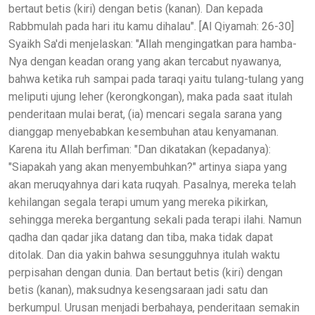
bertaut betis (kiri) dengan betis (kanan). Dan kepada
Rabbmulah pada hari itu kamu dihalau". [Al Qiyamah: 26-30]
Syaikh Sa'di menjelaskan: "Allah mengingatkan para hamba-
Nya dengan keadan orang yang akan tercabut nyawanya,
bahwa ketika ruh sampai pada taraqi yaitu tulang-tulang yang
meliputi ujung leher (kerongkongan), maka pada saat itulah
penderitaan mulai berat, (ia) mencari segala sarana yang
dianggap menyebabkan kesembuhan atau kenyamanan.
Karena itu Allah berfiman: "Dan dikatakan (kepadanya):
"Siapakah yang akan menyembuhkan?" artinya siapa yang
akan meruqyahnya dari kata ruqyah. Pasalnya, mereka telah
kehilangan segala terapi umum yang mereka pikirkan,
sehingga mereka bergantung sekali pada terapi ilahi. Namun
qadha dan qadar jika datang dan tiba, maka tidak dapat
ditolak. Dan dia yakin bahwa sesungguhnya itulah waktu
perpisahan dengan dunia. Dan bertaut betis (kiri) dengan
betis (kanan), maksudnya kesengsaraan jadi satu dan
berkumpul. Urusan menjadi berbahaya, penderitaan semakin