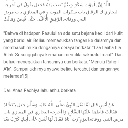
اللَّهُ إِنَّ لِلْمَوْتِ سَكَرَاتٍ ثُمَّ نَصَبَ يَدَهُ فَجَعَلَ يَقُولُ فِي أخرجه
البخاري ك الرقاق باب سكرات الموت و في المغازي باب مرض
النبي ووفاته. الرَّفِيقِ الْأَعْلَى حَتَّى قُبِضَ وَمَالَتْ
"Bahwa di hadapan Rasulullah ada satu bejana kecil dari kulit
yang berisi air. Beliau memasukkan tangan ke dalamnya dan
membasuh muka dengannya seraya berkata: "Laa Ilaaha Illa
Allah. Sesungguhnya kematian memiliki sakaratul maut". Dan
beliau menegakkan tangannya dan berkata: "Menuju Rafiqil
A'la". Sampai akhirnya nyawa beliau tercabut dan tangannya
melemas"[5]
Dari Anas Radhiyallahu anhu, berkata:
عَنْ أَنَسٍ قَالَ لَمَّا ثَقُلَ النَّبِيُّ صَلَّى اللَّهُ عَلَيْهِ وَسَلَّمَ جَعَلَ يَتَغَشَّاهُ
فَقَالَتْ فَاطِمَةُ عَلَيْهَا السَّلَام وَا أخرجه البخاري في المغازي باب
مرض النبي ووفاته.اليَوْمِ َرْبَ أَبَاهُ فَقَالَ لَهَا لَيْسَ عَلَى أَبِيكِ كَرْبٌ بَعْدَ