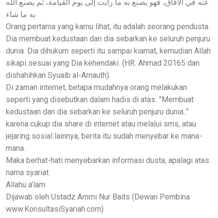
عنه في الآفاق، فهو يصنع به ما رأيت إلى يوم القيامة، ثم يصنع الله
به ما شاء
Orang pertama yang kamu lihat, itu adalah seorang pendusta.
Dia membuat kedustaan dan dia sebarkan ke seluruh penjuru
dunia. Dia dihukum seperti itu sampai kiamat, kemudian Allah
sikapi sesuai yang Dia kehendaki. (HR. Ahmad 20165 dan
dishahihkan Syuaib al-Arnauth).
Di zaman internet, betapa mudahnya orang melakukan
seperti yang disebutkan dalam hadis di atas. ”Membuat
kedustaan dan dia sebarkan ke seluruh penjuru dunia..”
karena cukup dia share di internet atau melalui sms, atau
jejaring sosial lainnya, berita itu sudah menyebar ke mana-
mana.
Maka berhat-hati menyebarkan informasi dusta, apalagi atas
nama syariat.
Allahu a’lam
Dijawab oleh Ustadz Ammi Nur Baits (Dewan Pembina
www.KonsultasiSyariah.com)