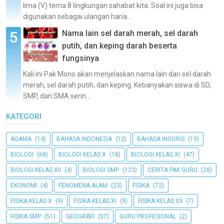
lima (V) tema 8 lingkungan sahabat kita. Soal ini juga bisa
digunakan sebagai ulangan haria...
Nama lain sel darah merah, sel darah
putih, dan keping darah beserta
fungsinya
Kali ini Pak Mono akan menjelaskan nama lain dari sel darah
merah, sel darah putih, dan keping. Kebanyakan siswa di SD,
SMP, dan SMA serin...
KATEGORI
AGAMA
(14)
BAHASA INDONESIA
(12)
BAHASA INGGRIS
(19)
BIOLOGI
(68)
BIOLOGI KELAS X
(18)
BIOLOGI KELAS XI
(47)
BIOLOGI KELAS XII
(4)
BIOLOGI SMP
(123)
CERITA PAK GURU
(28)
EKONOMI
(4)
FENOMENA ALAM
(23)
FISIKA
(72)
FISIKA KELAS X
(9)
FISIKA KELAS XI
(9)
FISIKA KELAS XII
(7)
FISIKA SMP
(51)
GEOGRAFI
(57)
GURU PROFESIONAL
(2)