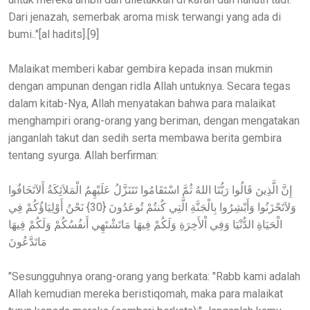
Dari jenazah, semerbak aroma misk terwangi yang ada di
bumi.."[al hadits].[9]
Malaikat memberi kabar gembira kepada insan mukmin
dengan ampunan dengan ridla Allah untuknya. Secara tegas
dalam kitab-Nya, Allah menyatakan bahwa para malaikat
menghampiri orang-orang yang beriman, dengan mengatakan
janganlah takut dan sedih serta membawa berita gembira
tentang syurga. Allah berfirman:
إِنَّ الَّذِينَ قَالُوا رَبُّنَا اللهُ ثُمَّ اسْتَقَامُوا تَتَنَزَّلُ عَلَيْهِمُ الْمَلاَئِكَةُ أَلآتَخَافُوا
وَلاَتَحْزَنُوا وَأَبْشِرُوا بِالْجَنَّةِ الَّتِي كُنتُمْ تُوعَدُونَ {30} نَحْنُ أَوْلِيَاؤُكُمْ فِي
الْحَيَاةِ الدُّنْيَا وَفِي اْلأَخِرَةِ وَلَكُمْ فِيهَا مَاتَشْتَهِي أَنفُسُكُمْ وَلَكُمْ فِيهَا
مَاتَدَّعُونَ
"Sesungguhnya orang-orang yang berkata: "Rabb kami adalah
Allah kemudian mereka beristiqomah, maka para malaikat