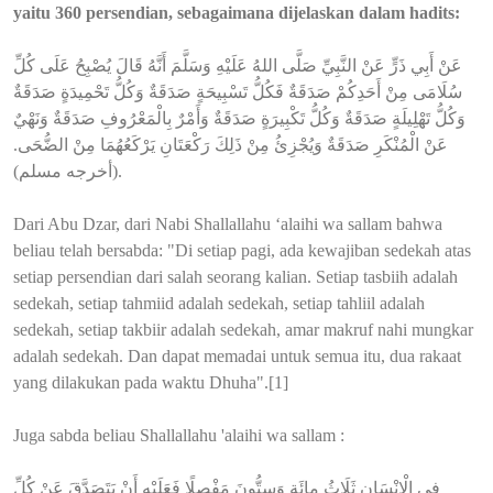
yaitu 360 persendian, sebagaimana dijelaskan dalam hadits:
عَنْ أَبِي ذَرٍّ عَنْ النَّبِيِّ صَلَّى اللهُ عَلَيْهِ وَسَلَّمَ أَنَّهُ قَالَ يُصْبِحُ عَلَى كُلِّ
سُلَامَى مِنْ أَحَدِكُمْ صَدَقَةٌ فَكُلُّ تَسْبِيحَةٍ صَدَقَةٌ وَكُلُّ تَحْمِيدَةٍ صَدَقَةٌ
وَكُلُّ تَهْلِيلَةٍ صَدَقَةٌ وَكُلُّ تَكْبِيرَةٍ صَدَقَةٌ وَأَمْرٌ بِالْمَعْرُوفِ صَدَقَةٌ وَنَهْيٌ
عَنْ الْمُنْكَرِ صَدَقَةٌ وَيُجْزِئُ مِنْ ذَلِكَ رَكْعَتَانِ يَرْكَعُهُمَا مِنْ الضُّحَى.
(أخرجه مسلم).
Dari Abu Dzar, dari Nabi Shallallahu ‘alaihi wa sallam bahwa
beliau telah bersabda: "Di setiap pagi, ada kewajiban sedekah atas
setiap persendian dari salah seorang kalian. Setiap tasbiih adalah
sedekah, setiap tahmiid adalah sedekah, setiap tahliil adalah
sedekah, setiap takbiir adalah sedekah, amar makruf nahi mungkar
adalah sedekah. Dan dapat memadai untuk semua itu, dua rakaat
yang dilakukan pada waktu Dhuha".[1]
Juga sabda beliau Shallallahu 'alaihi wa sallam :
فِي الْإِنْسَانِ ثَلَاثُ مِائَةٍ وَسِتُّونَ مَفْصِلًا فَعَلَيْهِ أَنْ يَتَصَدَّقَ عَنْ كُلِّ