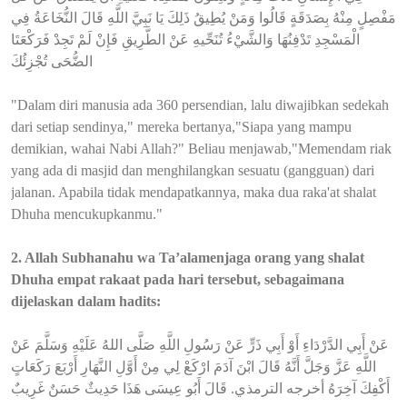
مَفْصِلٍ مِنْهُ بِصَدَقَةٍ قَالُوا وَمَنْ يُطِيقُ ذَلِكَ يَا نَبِيَّ اللَّهِ قَالَ النُّخَاعَةُ فِي
الْمَسْجِدِ تَدْفِنُهَا وَالشَّيْءُ تُنَحِّيهِ عَنْ الطَّرِيقِ فَإِنْ لَمْ تَجِدْ فَرَكْعَتَا
الضُّحَى تُجْزِئُكَ
"Dalam diri manusia ada 360 persendian, lalu diwajibkan sedekah
dari setiap sendinya," mereka bertanya,"Siapa yang mampu
demikian, wahai Nabi Allah?" Beliau menjawab,"Memendam riak
yang ada di masjid dan menghilangkan sesuatu (gangguan) dari
jalanan. Apabila tidak mendapatkannya, maka dua raka'at shalat
Dhuha mencukupkanmu."
2. Allah Subhanahu wa Ta’alamenjaga orang yang shalat
Dhuha empat rakaat pada hari tersebut, sebagaimana
dijelaskan dalam hadits:
عَنْ أَبِي الدَّرْدَاءِ أَوْ أَبِي ذَرٍّ عَنْ رَسُولِ اللَّهِ صَلَّى اللهُ عَلَيْهِ وَسَلَّمَ عَنْ
اللَّهِ عَزَّ وَجَلَّ أَنَّهُ قَالَ ابْنَ آدَمَ ارْكَعْ لِي مِنْ أَوَّلِ النَّهَارِ أَرْبَعَ رَكَعَاتٍ
أَكْفِكَ آخِرَهُ أخرجه الترمذي. قَالَ أَبُو عِيسَى هَذَا حَدِيثٌ حَسَنٌ غَرِيبٌ