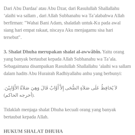
Dari Abu Dardaa' atau Abu Dzar, dari Rasulullah Shallallahu
‘alaihi wa sallam , dari Allah Subhanahu wa Ta’alabahwa Allah
berfirman: "Wahai Bani Adam, shalatlah untuk-Ku pada awal
siang hari empat rakaat, niscaya Aku menjagamu sisa hari
tersebut".
3. Shalat Dhuha merupakan shalat al-awwâbîn.
Yaitu orang
yang banyak bertaubat kepada Allah Subhanahu wa Ta’ala.
Sebagaimana disampaikan Rasulullah Shallallahu ‘alaihi wa sallam
dalam hadits Abu Hurairah Radhiyallahu anhu yang berbunyi:
لاَ يُحَافِظُ عَلَى صَلاَةِ الضُّحَى إِلاَّ أَوَّابٌ قَالَ وَهِيَ صَلاَةُ الأَوَّابِيْنَ.
(أخرجه الحاكم).
Tidaklah menjaga shalat Dhuha kecuali orang yang banyak
bertaubat kepada Allah.
HUKUM SHALAT DHUHA