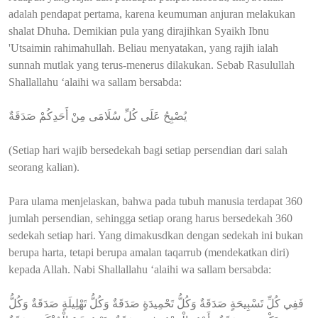
adalah pendapat pertama, karena keumuman anjuran melakukan
shalat Dhuha. Demikian pula yang dirajihkan Syaikh Ibnu
'Utsaimin rahimahullah. Beliau menyatakan, yang rajih ialah
sunnah mutlak yang terus-menerus dilakukan. Sebab Rasulullah
Shallallahu ‘alaihi wa sallam bersabda:
يُصْبِحُ عَلَى كُلِّ سُلَامَى مِنْ أَحَدِكُمْ صَدَقَةٌ
(Setiap hari wajib bersedekah bagi setiap persendian dari salah
seorang kalian).
Para ulama menjelaskan, bahwa pada tubuh manusia terdapat 360
jumlah persendian, sehingga setiap orang harus bersedekah 360
sedekah setiap hari. Yang dimakusdkan dengan sedekah ini bukan
berupa harta, tetapi berupa amalan taqarrub (mendekatkan diri)
kepada Allah. Nabi Shallallahu ‘alaihi wa sallam bersabda:
فَفِي كُلِّ تَسْبِيحَةٍ صَدَقَةٌ وَكُلُّ تَحْمِيدَةٍ صَدَقَةٌ وَكُلُّ تَهْلِيلَةٍ صَدَقَةٌ وَكُلُّ