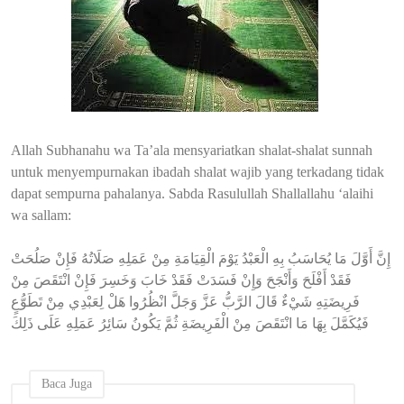
Allah Subhanahu wa Ta’ala mensyariatkan shalat-shalat sunnah
untuk menyempurnakan ibadah shalat wajib yang terkadang tidak
dapat sempurna pahalanya. Sabda Rasulullah Shallallahu ‘alaihi
wa sallam:
إِنَّ أَوَّلَ مَا يُحَاسَبُ بِهِ الْعَبْدُ يَوْمَ الْقِيَامَةِ مِنْ عَمَلِهِ صَلَاتُهُ فَإِنْ صَلُحَتْ
فَقَدْ أَفْلَحَ وَأَنْجَحَ وَإِنْ فَسَدَتْ فَقَدْ خَابَ وَخَسِرَ فَإِنْ انْتَقَصَ مِنْ
فَرِيضَتِهِ شَيْءٌ قَالَ الرَّبُّ عَزَّ وَجَلَّ انْظُرُوا هَلْ لِعَبْدِي مِنْ تَطَوُّعٍ
فَيُكَمَّلَ بِهَا مَا انْتَقَصَ مِنْ الْفَرِيضَةِ ثُمَّ يَكُونُ سَائِرُ عَمَلِهِ عَلَى ذَلِكَ
Baca Juga