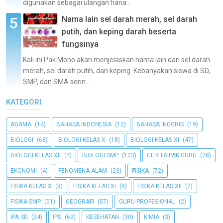
digunakan sebagai ulangan haria...
Nama lain sel darah merah, sel darah
putih, dan keping darah beserta
fungsinya
Kali ini Pak Mono akan menjelaskan nama lain dari sel darah
merah, sel darah putih, dan keping. Kebanyakan siswa di SD,
SMP, dan SMA serin...
KATEGORI
AGAMA
(14)
BAHASA INDONESIA
(12)
BAHASA INGGRIS
(19)
BIOLOGI
(68)
BIOLOGI KELAS X
(18)
BIOLOGI KELAS XI
(47)
BIOLOGI KELAS XII
(4)
BIOLOGI SMP
(123)
CERITA PAK GURU
(28)
EKONOMI
(4)
FENOMENA ALAM
(23)
FISIKA
(72)
FISIKA KELAS X
(9)
FISIKA KELAS XI
(9)
FISIKA KELAS XII
(7)
FISIKA SMP
(51)
GEOGRAFI
(57)
GURU PROFESIONAL
(2)
IPA SD
(24)
IPS
(62)
KESEHATAN
(30)
KIMIA
(3)