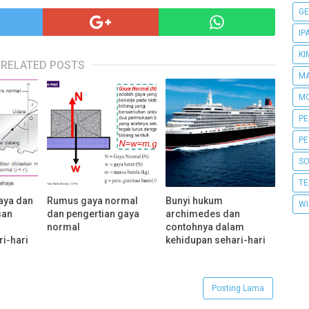
GE
IP
KI
RELATED POSTS
MA
MO
PE
PE
SO
TE
aya dan
Rumus gaya normal
Bunyi hukum
WI
san
dan pengertian gaya
archimedes dan
normal
contohnya dalam
i-hari
kehidupan sehari-hari
Posting Lama