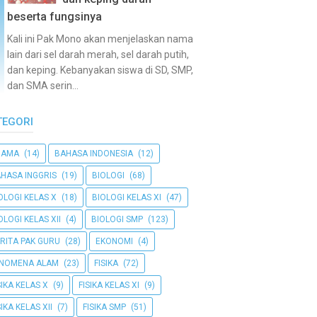
beserta fungsinya
Kali ini Pak Mono akan menjelaskan nama
lain dari sel darah merah, sel darah putih,
dan keping. Kebanyakan siswa di SD, SMP,
dan SMA serin...
TEGORI
GAMA
(14)
BAHASA INDONESIA
(12)
HASA INGGRIS
(19)
BIOLOGI
(68)
OLOGI KELAS X
(18)
BIOLOGI KELAS XI
(47)
OLOGI KELAS XII
(4)
BIOLOGI SMP
(123)
RITA PAK GURU
(28)
EKONOMI
(4)
ENOMENA ALAM
(23)
FISIKA
(72)
SIKA KELAS X
(9)
FISIKA KELAS XI
(9)
SIKA KELAS XII
(7)
FISIKA SMP
(51)