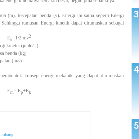
a energi kinetiknya semakin besar, begitu pula sebaliknya.
da (m), kecepatan benda (v). Energi ini sama seperti Energi
. Sehingga rumusan Energi kinetik dapat dirumuskan sebagai
2
E
=1/2 mv
k
rgi kinetik (joule/ J)
enda (kg)
an (m/s)
 membentuk konsep energi mekanik yang dapat dirumuskan
E
= E
+E
m
p
k
elombang