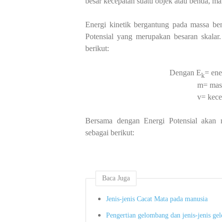
besar kecepatan suatu objek atau benda, mak
Energi kinetik bergantung pada massa ben
Potensial yang merupakan besaran skalar
berikut:
Dengan E
= ene
k
m= massa b
v= kecepat
Bersama dengan Energi Potensial akan
sebagai berikut:
Baca Juga
Jenis-jenis Cacat Mata pada manusia
Pengertian gelombang dan jenis-jenis g