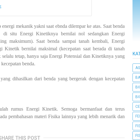
g
nergi mekanik yakni saat ebnda dilempar ke atas. Saat benda
, di situ Energi Kinetiknya bernilai nol sedangkan Energi
paling maksimum). Saat benda sampai tanah kembali, Energi
gi Kinetik bernilai maksimal (kecepatan saat berada di tanah
KA
k selalu tetap, hanya saja Energi Potensial dan Kinetiknya yang
 kecepatan benda.
A
BA
 yang dihasilkan dari benda yang bergerak dengan kecepatan
BI
BI
CE
lah rumus Energi Kinetik. Semoga bermanfaat dan terus
ada pembahasan materi Fisika lainnya yang lebih menarik dan
F
FI
FI
SHARE THIS POST