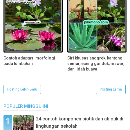
Contoh adaptasi morfologi
Ciri khusus anggrek, kantong
pada tumbuhan
semar, eceng gondok, mawar,
dan lidah buaya
Posting Lebih Baru
Posting Lama
POPULER MINGGU INI
24 contoh komponen biotik dan abiotik di
lingkungan sekolah