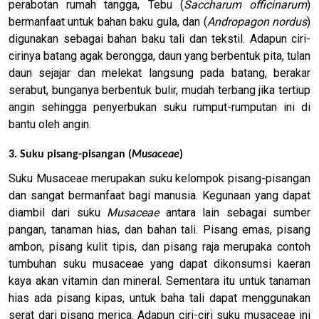
perabotan rumah tangga, Tebu (
Saccharum officinarum
)
bermanfaat untuk bahan baku gula, dan (
Andropagon nordus
)
digunakan sebagai bahan baku tali dan tekstil. Adapun ciri-
cirinya batang agak berongga, daun yang berbentuk pita, tulan
daun sejajar dan melekat langsung pada batang, berakar
serabut, bunganya berbentuk bulir, mudah terbang jika tertiup
angin sehingga penyerbukan suku rumput-rumputan ini di
bantu oleh angin.
3. Suku pisang-pisangan (
Musaceae
)
Suku Musaceae merupakan suku kelompok pisang-pisangan
dan sangat bermanfaat bagi manusia. Kegunaan yang dapat
diambil dari suku
Musaceae
antara lain sebagai sumber
pangan, tanaman hias, dan bahan tali. Pisang emas, pisang
ambon, pisang kulit tipis, dan pisang raja merupaka contoh
tumbuhan suku musaceae yang dapat dikonsumsi kaeran
kaya akan vitamin dan mineral. Sementara itu untuk tanaman
hias ada pisang kipas, untuk baha tali dapat menggunakan
serat dari pisang merica. Adapun ciri-ciri suku musaceae ini