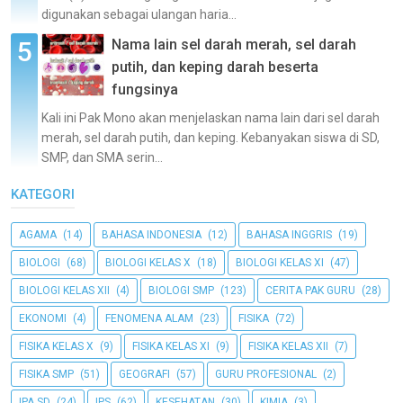
digunakan sebagai ulangan haria...
Nama lain sel darah merah, sel darah
putih, dan keping darah beserta
fungsinya
Kali ini Pak Mono akan menjelaskan nama lain dari sel darah
merah, sel darah putih, dan keping. Kebanyakan siswa di SD,
SMP, dan SMA serin...
KATEGORI
AGAMA
(14)
BAHASA INDONESIA
(12)
BAHASA INGGRIS
(19)
BIOLOGI
(68)
BIOLOGI KELAS X
(18)
BIOLOGI KELAS XI
(47)
BIOLOGI KELAS XII
(4)
BIOLOGI SMP
(123)
CERITA PAK GURU
(28)
EKONOMI
(4)
FENOMENA ALAM
(23)
FISIKA
(72)
FISIKA KELAS X
(9)
FISIKA KELAS XI
(9)
FISIKA KELAS XII
(7)
FISIKA SMP
(51)
GEOGRAFI
(57)
GURU PROFESIONAL
(2)
IPA SD
(24)
IPS
(62)
KESEHATAN
(30)
KIMIA
(3)