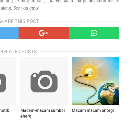
unjung ke blog ini ya,,, karena akan ada pembahasan materi
antang.
See you guys
!
SHARE THIS POST
RELATED POSTS
netik
Macam-macam sumber
Macam macam energi
energi