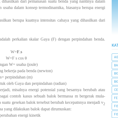
g dihasilkan dari pemanasan suatu benda yang nantinya dalam
n usaha dalam konsep termodinamika, biasanya berupa energi
silkan berupa kuatnya intensitas cahaya yang dihasilkan dari
adalah perkalian skalar Gaya (F) dengan perpindahan benda.
KA
W=
F
.
s
A
W=F s cos
θ
ngan W= usaha (joule)
BA
g bekerja pada benda (newton)
BI
s= perpindahan (m)
BI
tuk oleh Gaya dan perpindahan (radian)
rjadi, misalnya energi potensial yang besarnya berubah atau
CE
ebagai contoh kasus sebuah balok bermassa m bergerak mula-
F
suatu gesekan balok tersebut berubah kecepatnnya menjadi v
2
FI
ha yang dilakukan balok dapat dirumuskan:
FI
erubahan energi kinetik