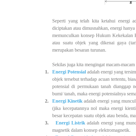
Seperti yang telah kita ketahui energi 
diciptakan atau dimusnahkan, energi hanya 
memunculkan konsep Hukum Kekekalan Ene
atau suatu objek yang dikenai gaya (ta
merupakan besaran turunan.
Sekilas juga kita mengingat macam-macam e
1.
Energi Potensial
adalah energi yang tersim
objek tersebut terhadap acuan tertentu, bia
potensial di permukaan tanah dianggap n
bumi/ tanah, maka energi potensialnya semak
2.
Energi Kinetik
adalah energi yang muncul 
(jika kecepatannya nol maka energi kienti
besar kecepatan suatu objek atau benda, ma
3.
Energi Listrik
adalah energi yang muncul
magnetik dalam konsep elektromagnetik.