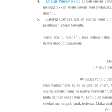
4.
Energi Panas/ kalor
adalah energi yan
menggerakkan suatu sistem atau melakuka
dalam U.
5.
Energi Cahaya
adalah energi yang diha
perubahan energi tertentu.
Terus apa itu usaha? Usaha dalam fisika 
usaha dapat dirumuskan:
De
F= gaya yan
θ= sudut yang diben
Nah bagaiamana kalau perubahan energi te
energi kinetic yang besarnya berubah? S
mula dengan kecepatan v
kemudian karena 
1
setelah menempuh jarak tertentu. Maka usa
W= p