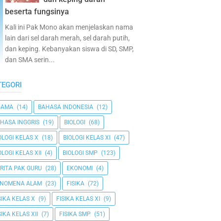
beserta fungsinya
Kali ini Pak Mono akan menjelaskan nama
lain dari sel darah merah, sel darah putih,
dan keping. Kebanyakan siswa di SD, SMP,
dan SMA serin...
TEGORI
GAMA
(14)
BAHASA INDONESIA
(12)
HASA INGGRIS
(19)
BIOLOGI
(68)
OLOGI KELAS X
(18)
BIOLOGI KELAS XI
(47)
OLOGI KELAS XII
(4)
BIOLOGI SMP
(123)
RITA PAK GURU
(28)
EKONOMI
(4)
ENOMENA ALAM
(23)
FISIKA
(72)
SIKA KELAS X
(9)
FISIKA KELAS XI
(9)
SIKA KELAS XII
(7)
FISIKA SMP
(51)