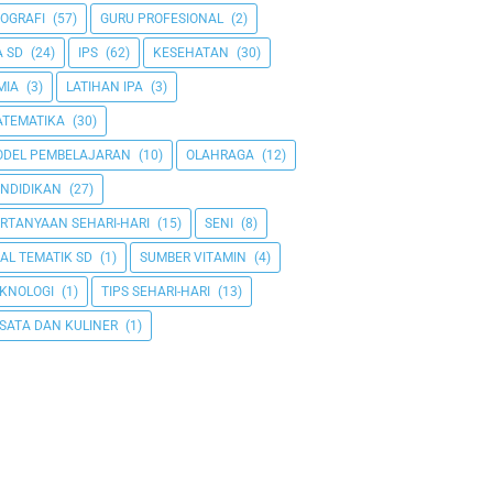
OGRAFI
(57)
GURU PROFESIONAL
(2)
A SD
(24)
IPS
(62)
KESEHATAN
(30)
MIA
(3)
LATIHAN IPA
(3)
TEMATIKA
(30)
DEL PEMBELAJARAN
(10)
OLAHRAGA
(12)
NDIDIKAN
(27)
RTANYAAN SEHARI-HARI
(15)
SENI
(8)
AL TEMATIK SD
(1)
SUMBER VITAMIN
(4)
KNOLOGI
(1)
TIPS SEHARI-HARI
(13)
SATA DAN KULINER
(1)