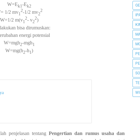
W=E
-E
GE
k1
k2
2
2
= 1/2 mv
-1/2 mv
1
2
IP
2
2
W=1/2 m(v
- v
)
1
2
KI
ilakukan bisa dirumuskan:
MA
rubahan energi potensial
W=mgh
-mgh
MO
2
1
W=mg(h
-h
)
2
1
PE
PE
SO
TE
WI
nya
ah penjelasan tentang
Pengertian dan rumus usaha dan