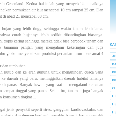
ayah Greenland. Kedua hal inilah yang menyebabkan naiknya
 kenaikan permukaan air laut mencapai 10 cm sampai 25 cm. Dan
ut di abad 21 mencapai 88 cm.
 hujan yang lebih tinggi sehingga waktu tanam lebih lama.
bahwa curah hujannya lebih sedikit dibandingkan biasanya.
i tropis kering sehingga mereka tidak bisa bercocok tanam dan
KA
ak tanaman pangan yang mengalami kekeringan dan juga
uhu global menyebabkan produksi pertanian turun mencamai 4
A
BA
ar dan tumbuhan.
ah kutub dan ke arah gunung untuk menghindari cuaca yang
BI
ke daerah yang baru, meninggalkan daerah habitat lamanya
BI
lebih panas. Banyak hewan yang saat ini mengalami kematian
CE
n tempat tinggal yang panas. Selain itu, tanaman juga banyak
F
n konsumen tingkat 1.
FI
i jenis penyakit seperti stres, gangguan kardiovaskular, dan
FI
ik malaria dan demam berdarah semakin banyak kasus penyakit