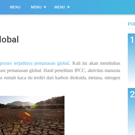
MENU
MENU
MENU
PO
lobal
proses terjadinya pemanasan global
. Kali ini akan membahas
si pemanasan global. Hasil penelitian IPCC, aktivitas manusia
rumah kaca itu terdiri dari karbon dioksida, metana, nitrogen