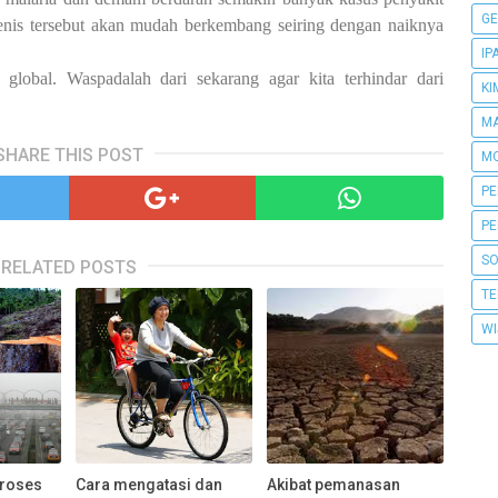
GE
nis tersebut akan mudah berkembang seiring dengan naiknya
IP
lobal. Waspadalah dari sekarang agar kita terhindar dari
KI
MA
SHARE THIS POST
MO
PE
PE
SO
RELATED POSTS
TE
WI
proses
Cara mengatasi dan
Akibat pemanasan