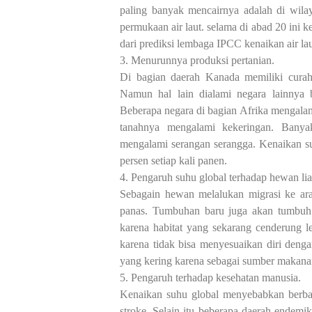
paling banyak mencairnya adalah di wil
permukaan air laut. selama di abad 20 ini
dari prediksi lembaga IPCC kenaikan air la
3. Menurunnya produksi pertanian.
Di bagian daerah Kanada memiliki curah
Namun hal lain dialami negara lainnya 
Beberapa negara di bagian Afrika mengalam
tanahnya mengalami kekeringan. Bany
mengalami serangan serangga. Kenaikan s
persen setiap kali panen.
4. Pengaruh suhu global terhadap hewan li
Sebagain hewan melalukan migrasi ke ar
panas. Tumbuhan baru juga akan tumbuh 
karena habitat yang sekarang cenderung 
karena tidak bisa menyesuaikan diri denga
yang kering karena sebagai sumber makana
5. Pengaruh terhadap kesehatan manusia.
Kenaikan suhu global menyebabkan berbaga
stroke. Selain itu beberapa daerah endem