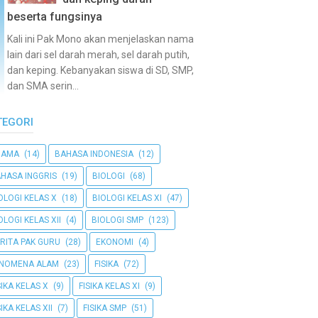
beserta fungsinya
Kali ini Pak Mono akan menjelaskan nama
lain dari sel darah merah, sel darah putih,
dan keping. Kebanyakan siswa di SD, SMP,
dan SMA serin...
TEGORI
GAMA
(14)
BAHASA INDONESIA
(12)
HASA INGGRIS
(19)
BIOLOGI
(68)
OLOGI KELAS X
(18)
BIOLOGI KELAS XI
(47)
OLOGI KELAS XII
(4)
BIOLOGI SMP
(123)
RITA PAK GURU
(28)
EKONOMI
(4)
ENOMENA ALAM
(23)
FISIKA
(72)
SIKA KELAS X
(9)
FISIKA KELAS XI
(9)
SIKA KELAS XII
(7)
FISIKA SMP
(51)