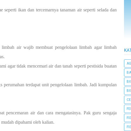
e seperti ikan dan tercemarnya tanaman air seperti selada dan
 limbah air wajib membuat pengelolaan limbah agar limbah
KA
as.
A
mi agar tidak mencemari air dan tanah seperti pestisida buatan
BA
BI
s perumahan terdapat unit pengelolaan limbah. Jadi kumpulan
BI
CE
F
bat pencemaran air dan cara mengatasinya. Pak guru sengaja
FI
i mudah dipahami oleh kalian.
FI