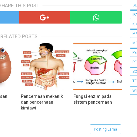
SHARE THIS POST
GE
IP
KI
MA
RELATED POSTS
MO
PE
PE
SO
TE
WI
asan
Pencernaan mekanik
Fungsi enzim pada
dan pencernaan
sistem pencernaan
kimiawi
Posting Lama