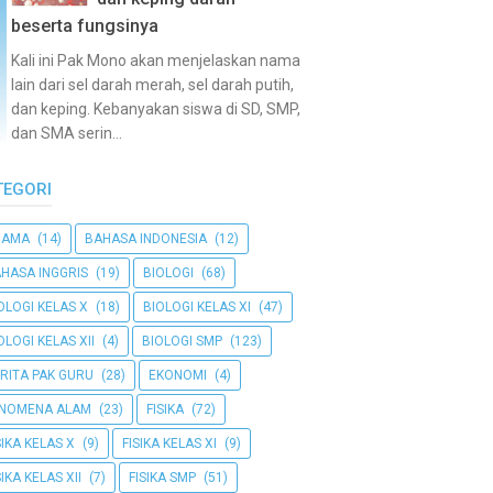
beserta fungsinya
Kali ini Pak Mono akan menjelaskan nama
lain dari sel darah merah, sel darah putih,
dan keping. Kebanyakan siswa di SD, SMP,
dan SMA serin...
TEGORI
GAMA
(14)
BAHASA INDONESIA
(12)
HASA INGGRIS
(19)
BIOLOGI
(68)
OLOGI KELAS X
(18)
BIOLOGI KELAS XI
(47)
OLOGI KELAS XII
(4)
BIOLOGI SMP
(123)
RITA PAK GURU
(28)
EKONOMI
(4)
ENOMENA ALAM
(23)
FISIKA
(72)
SIKA KELAS X
(9)
FISIKA KELAS XI
(9)
SIKA KELAS XII
(7)
FISIKA SMP
(51)