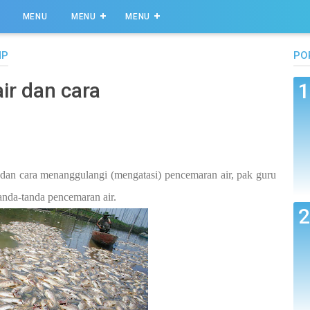
MENU
MENU
MENU
MP
PO
ir dan cara
an cara menanggulangi (mengatasi) pencemaran air, pak guru
nda-tanda pencemaran air.