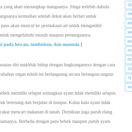
GE
ga yang akan menangkap mangsanya. Singa terlebih dahulu
IP
gsanya kemudian setelah dekat akan berlari untuk
KI
paus akan muncul ke permukaan air untuk mengambil
MA
untuk mengelabuhi musuh ataupun pemangsanya.
MO
si pada hewan, tumbuhan, dan manusia
]
PE
PE
esuaian diri makhluk hidup dengan lingkungannya dengan cara
SO
ubahan organ tubuh ini berlangsung secara berangsur-angsur
TE
WI
bebek memiliki selaput sedangkan ayam tidak memiliki selaput.
tuk berenang dan berjalan di lumpur. Kalau kaki ayam tidak
cakar mencari makanan di tanah. Demikian juga paruh elang
mansanya. Berbeda dengan paru bebek maupun paruh ayam