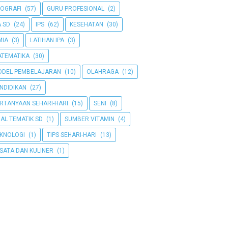
OGRAFI
(57)
GURU PROFESIONAL
(2)
A SD
(24)
IPS
(62)
KESEHATAN
(30)
MIA
(3)
LATIHAN IPA
(3)
TEMATIKA
(30)
DEL PEMBELAJARAN
(10)
OLAHRAGA
(12)
NDIDIKAN
(27)
RTANYAAN SEHARI-HARI
(15)
SENI
(8)
AL TEMATIK SD
(1)
SUMBER VITAMIN
(4)
KNOLOGI
(1)
TIPS SEHARI-HARI
(13)
SATA DAN KULINER
(1)