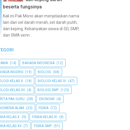
beserta fungsinya
Kali ini Pak Mono akan menjelaskan nama
lain dari sel darah merah, sel darah putih,
dan keping. Kebanyakan siswa di SD, SMP,
dan SMA serin...
TEGORI
GAMA
(14)
BAHASA INDONESIA
(12)
HASA INGGRIS
(19)
BIOLOGI
(68)
OLOGI KELAS X
(18)
BIOLOGI KELAS XI
(47)
OLOGI KELAS XII
(4)
BIOLOGI SMP
(123)
RITA PAK GURU
(28)
EKONOMI
(4)
ENOMENA ALAM
(23)
FISIKA
(72)
SIKA KELAS X
(9)
FISIKA KELAS XI
(9)
SIKA KELAS XII
(7)
FISIKA SMP
(51)