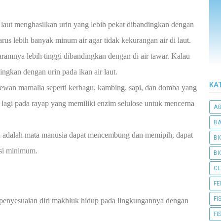
 laut menghasilkan urin yang lebih pekat dibandingkan dengan
 harus lebih banyak minum air agar tidak kekurangan air di laut.
ramnya lebih tinggi dibandingkan dengan di air tawar. Kalau
dingkan dengan urin pada ikan air laut.
KA
 hewan mamalia seperti kerbagu, kambing, sapi, dan domba yang
agi pada rayap yang memiliki enzim selulose untuk mencerna
A
BA
nya adalah mata manusia dapat mencembung dan memipih, dapat
BI
si minimum.
BI
CE
F
FI
penyesuaian diri makhluk hidup pada lingkungannya dengan
FI