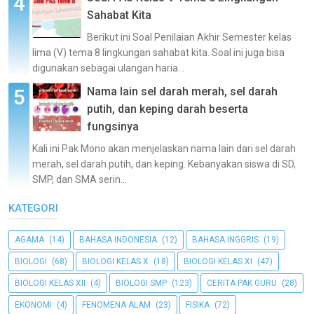
Sahabat Kita
Berikut ini Soal Penilaian Akhir Semester kelas
lima (V) tema 8 lingkungan sahabat kita. Soal ini juga bisa
digunakan sebagai ulangan haria...
Nama lain sel darah merah, sel darah
putih, dan keping darah beserta
fungsinya
Kali ini Pak Mono akan menjelaskan nama lain dari sel darah
merah, sel darah putih, dan keping. Kebanyakan siswa di SD,
SMP, dan SMA serin...
KATEGORI
AGAMA
(14)
BAHASA INDONESIA
(12)
BAHASA INGGRIS
(19)
BIOLOGI
(68)
BIOLOGI KELAS X
(18)
BIOLOGI KELAS XI
(47)
BIOLOGI KELAS XII
(4)
BIOLOGI SMP
(123)
CERITA PAK GURU
(28)
EKONOMI
(4)
FENOMENA ALAM
(23)
FISIKA
(72)