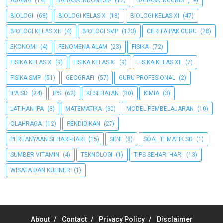
AGAMA
(14)
BAHASA INDONESIA
(12)
BAHASA INGGRIS
(19)
BIOLOGI
(68)
BIOLOGI KELAS X
(18)
BIOLOGI KELAS XI
(47)
BIOLOGI KELAS XII
(4)
BIOLOGI SMP
(123)
CERITA PAK GURU
(28)
EKONOMI
(4)
FENOMENA ALAM
(23)
FISIKA
(72)
FISIKA KELAS X
(9)
FISIKA KELAS XI
(9)
FISIKA KELAS XII
(7)
FISIKA SMP
(51)
GEOGRAFI
(57)
GURU PROFESIONAL
(2)
IPA SD
(24)
IPS
(62)
KESEHATAN
(30)
KIMIA
(3)
LATIHAN IPA
(3)
MATEMATIKA
(30)
MODEL PEMBELAJARAN
(10)
OLAHRAGA
(12)
PENDIDIKAN
(27)
PERTANYAAN SEHARI-HARI
(15)
SENI
(8)
SOAL TEMATIK SD
(1)
SUMBER VITAMIN
(4)
TEKNOLOGI
(1)
TIPS SEHARI-HARI
(13)
WISATA DAN KULINER
(1)
About
Contact
Privacy Policy
Disclaimer