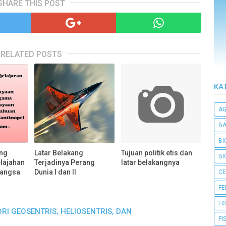
SHARE THIS POST
RELATED POSTS
KA
A
BA
BI
ong
Latar Belakang
Tujuan politik etis dan
BI
elajahan
Terjadinya Perang
latar belakangnya
bangsa
Dunia I dan II
CE
F
FI
RI GEOSENTRIS, HELIOSENTRIS, DAN
FI