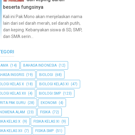
beserta fungsinya
Kali ini Pak Mono akan menjelaskan nama
lain dari sel darah merah, sel darah putih,
dan keping. Kebanyakan siswa di SD, SMP,
dan SMA serin...
TEGORI
GAMA
(14)
BAHASA INDONESIA
(12)
HASA INGGRIS
(19)
BIOLOGI
(68)
OLOGI KELAS X
(18)
BIOLOGI KELAS XI
(47)
OLOGI KELAS XII
(4)
BIOLOGI SMP
(123)
RITA PAK GURU
(28)
EKONOMI
(4)
ENOMENA ALAM
(23)
FISIKA
(72)
SIKA KELAS X
(9)
FISIKA KELAS XI
(9)
SIKA KELAS XII
(7)
FISIKA SMP
(51)