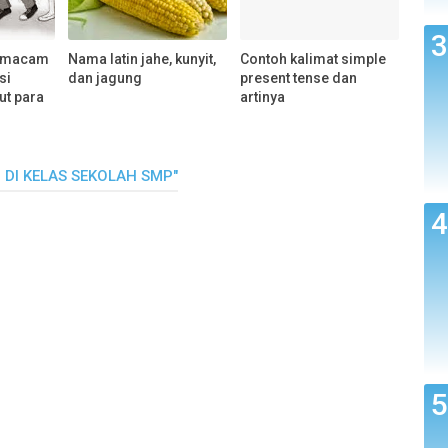
n macam
Nama latin jahe, kunyit,
Contoh kalimat simple
si
dan jagung
present tense dan
t para
artinya
 DI KELAS SEKOLAH SMP"