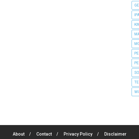
GE
IP
KI
MA
MO
PE
PE
SO
TE
WI
About
Contact
Privacy Policy
Disclaimer