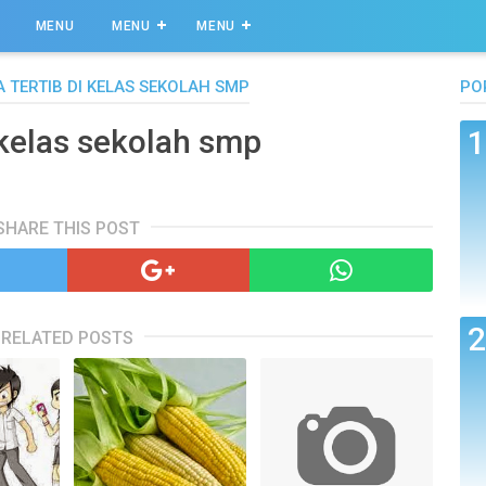
MENU
MENU
MENU
 TERTIB DI KELAS SEKOLAH SMP
PO
i kelas sekolah smp
SHARE THIS POST
RELATED POSTS