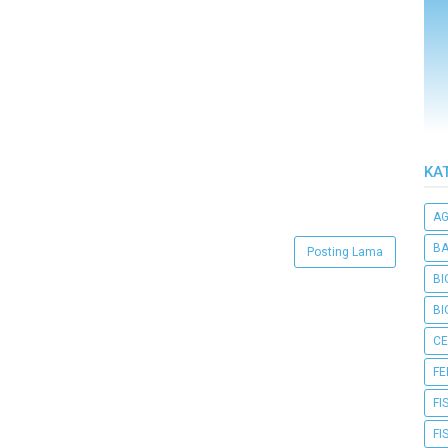
KA
A
BA
Posting Lama
BI
BI
CE
F
FI
FI