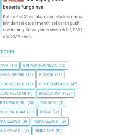
beserta fungsinya
Kali ini Pak Mono akan menjelaskan nama
lain dari sel darah merah, sel darah putih,
dan keping. Kebanyakan siswa di SD, SMP,
dan SMA serin...
TEGORI
GAMA
(14)
BAHASA INDONESIA
(12)
HASA INGGRIS
(19)
BIOLOGI
(68)
OLOGI KELAS X
(18)
BIOLOGI KELAS XI
(47)
OLOGI KELAS XII
(4)
BIOLOGI SMP
(123)
RITA PAK GURU
(28)
EKONOMI
(4)
ENOMENA ALAM
(23)
FISIKA
(72)
SIKA KELAS X
(9)
FISIKA KELAS XI
(9)
SIKA KELAS XII
(7)
FISIKA SMP
(51)