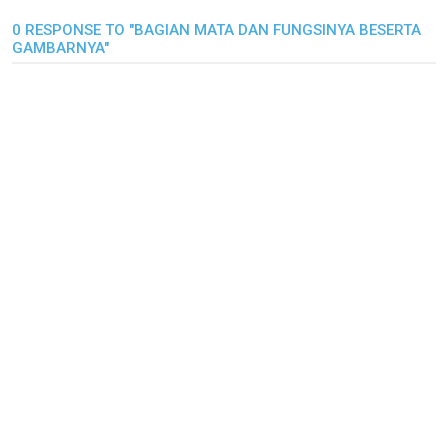
0 RESPONSE TO "BAGIAN MATA DAN FUNGSINYA BESERTA
GAMBARNYA"