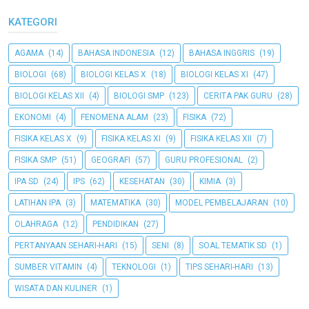
KATEGORI
AGAMA
(14)
BAHASA INDONESIA
(12)
BAHASA INGGRIS
(19)
BIOLOGI
(68)
BIOLOGI KELAS X
(18)
BIOLOGI KELAS XI
(47)
BIOLOGI KELAS XII
(4)
BIOLOGI SMP
(123)
CERITA PAK GURU
(28)
EKONOMI
(4)
FENOMENA ALAM
(23)
FISIKA
(72)
FISIKA KELAS X
(9)
FISIKA KELAS XI
(9)
FISIKA KELAS XII
(7)
FISIKA SMP
(51)
GEOGRAFI
(57)
GURU PROFESIONAL
(2)
IPA SD
(24)
IPS
(62)
KESEHATAN
(30)
KIMIA
(3)
LATIHAN IPA
(3)
MATEMATIKA
(30)
MODEL PEMBELAJARAN
(10)
OLAHRAGA
(12)
PENDIDIKAN
(27)
PERTANYAAN SEHARI-HARI
(15)
SENI
(8)
SOAL TEMATIK SD
(1)
SUMBER VITAMIN
(4)
TEKNOLOGI
(1)
TIPS SEHARI-HARI
(13)
WISATA DAN KULINER
(1)