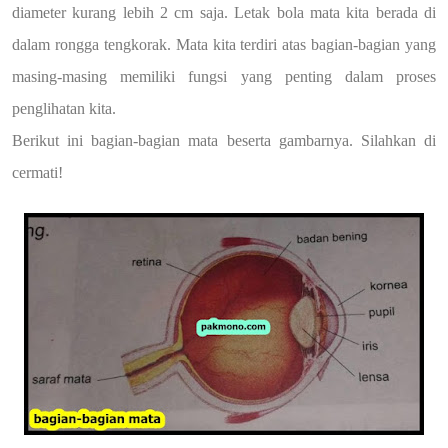
diameter kurang lebih 2 cm saja. Letak bola mata kita berada di
dalam rongga tengkorak. Mata kita terdiri atas bagian-bagian yang
masing-masing memiliki fungsi yang penting dalam proses
penglihatan kita.
Berikut ini bagian-bagian mata beserta gambarnya. Silahkan di
cermati!