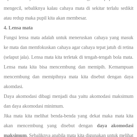
mengecil, sebaliknya kalau cahaya mata di sekitar terlalu sedikit
atau redup maka pupil kita akan membesar.
4. Lensa mata
Fungsi lensa mata adalah untuk meneruskan cahaya yang masuk
ke mata dan memfokuskan cahaya agar cahaya tepat jatuh di retina
(selaput jala). Lensa mata kita terletak di tengah-tengah bola mata.
Lensa mata kita bisa mencembung dan memipih. Kemampuan
mencembung dan memipihnya mata kita disebut dengan daya
akomdasi.
Daya akomodasi dibagi menjadi dua yaitu akomodasi maksimum
dan daya akomodasi minimum.
Jika mata kita melihat benda-benda yang dekat maka mata kita
akan mencembung yang disebut dengan
daya akomodasi
maksimum
. Sebaliknya apabila mata kita digunakan untuk melihat