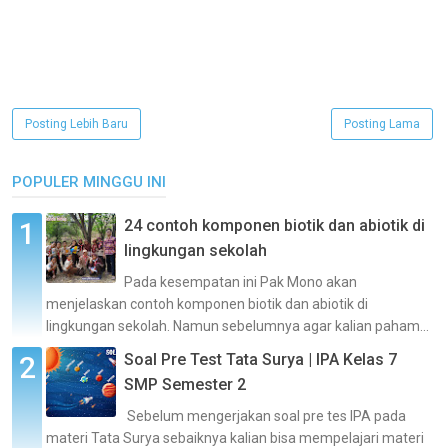
Posting Lebih Baru
Posting Lama
POPULER MINGGU INI
24 contoh komponen biotik dan abiotik di
lingkungan sekolah
Pada kesempatan ini Pak Mono akan
menjelaskan contoh komponen biotik dan abiotik di
lingkungan sekolah. Namun sebelumnya agar kalian paham...
Soal Pre Test Tata Surya | IPA Kelas 7
SMP Semester 2
Sebelum mengerjakan soal pre tes IPA pada
materi Tata Surya sebaiknya kalian bisa mempelajari materi