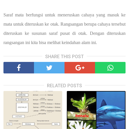
Saraf mata berfungsi untuk meneruskan cahaya yang masuk ke
mata untuk diteruskan ke otak. Rangsangan berupa cahaya tersebut
diteruskan ke susunan saraf pusat di otak. Dengan diteruskan
rangsangan ini kita bisa melihat keindahan alam ini.
SHARE THIS POST
RELATED POSTS