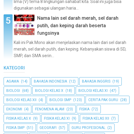
lima (V) tema 8 lingkungan sahabat kita. Soal ini juga bisa
digunakan sebagai ulangan haria...
Nama lain sel darah merah, sel darah
putih, dan keping darah beserta
fungsinya
Kali ini Pak Mono akan menjelaskan nama lain dari sel darah
merah, sel darah putih, dan keping. Kebanyakan siswa di SD,
SMP, dan SMA serin...
KATEGORI
AGAMA
(14)
BAHASA INDONESIA
(12)
BAHASA INGGRIS
(19)
BIOLOGI
(68)
BIOLOGI KELAS X
(18)
BIOLOGI KELAS XI
(47)
BIOLOGI KELAS XII
(4)
BIOLOGI SMP
(123)
CERITA PAK GURU
(28)
EKONOMI
(4)
FENOMENA ALAM
(23)
FISIKA
(72)
FISIKA KELAS X
(9)
FISIKA KELAS XI
(9)
FISIKA KELAS XII
(7)
FISIKA SMP
(51)
GEOGRAFI
(57)
GURU PROFESIONAL
(2)