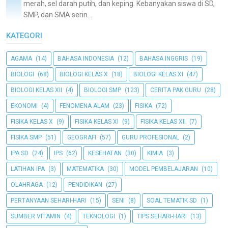
merah, sel darah putih, dan keping. Kebanyakan siswa di SD,
SMP, dan SMA serin...
KATEGORI
AGAMA
(14)
BAHASA INDONESIA
(12)
BAHASA INGGRIS
(19)
BIOLOGI
(68)
BIOLOGI KELAS X
(18)
BIOLOGI KELAS XI
(47)
BIOLOGI KELAS XII
(4)
BIOLOGI SMP
(123)
CERITA PAK GURU
(28)
EKONOMI
(4)
FENOMENA ALAM
(23)
FISIKA
(72)
FISIKA KELAS X
(9)
FISIKA KELAS XI
(9)
FISIKA KELAS XII
(7)
FISIKA SMP
(51)
GEOGRAFI
(57)
GURU PROFESIONAL
(2)
IPA SD
(24)
IPS
(62)
KESEHATAN
(30)
KIMIA
(3)
LATIHAN IPA
(3)
MATEMATIKA
(30)
MODEL PEMBELAJARAN
(10)
OLAHRAGA
(12)
PENDIDIKAN
(27)
PERTANYAAN SEHARI-HARI
(15)
SENI
(8)
SOAL TEMATIK SD
(1)
SUMBER VITAMIN
(4)
TEKNOLOGI
(1)
TIPS SEHARI-HARI
(13)