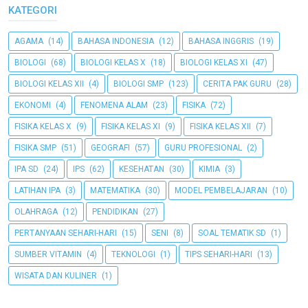
KATEGORI
AGAMA
(14)
BAHASA INDONESIA
(12)
BAHASA INGGRIS
(19)
BIOLOGI
(68)
BIOLOGI KELAS X
(18)
BIOLOGI KELAS XI
(47)
BIOLOGI KELAS XII
(4)
BIOLOGI SMP
(123)
CERITA PAK GURU
(28)
EKONOMI
(4)
FENOMENA ALAM
(23)
FISIKA
(72)
FISIKA KELAS X
(9)
FISIKA KELAS XI
(9)
FISIKA KELAS XII
(7)
FISIKA SMP
(51)
GEOGRAFI
(57)
GURU PROFESIONAL
(2)
IPA SD
(24)
IPS
(62)
KESEHATAN
(30)
KIMIA
(3)
LATIHAN IPA
(3)
MATEMATIKA
(30)
MODEL PEMBELAJARAN
(10)
OLAHRAGA
(12)
PENDIDIKAN
(27)
PERTANYAAN SEHARI-HARI
(15)
SENI
(8)
SOAL TEMATIK SD
(1)
SUMBER VITAMIN
(4)
TEKNOLOGI
(1)
TIPS SEHARI-HARI
(13)
WISATA DAN KULINER
(1)