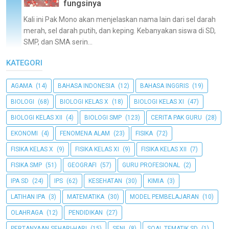
fungsinya
Kali ini Pak Mono akan menjelaskan nama lain dari sel darah
merah, sel darah putih, dan keping. Kebanyakan siswa di SD,
SMP, dan SMA serin...
KATEGORI
AGAMA
(14)
BAHASA INDONESIA
(12)
BAHASA INGGRIS
(19)
BIOLOGI
(68)
BIOLOGI KELAS X
(18)
BIOLOGI KELAS XI
(47)
BIOLOGI KELAS XII
(4)
BIOLOGI SMP
(123)
CERITA PAK GURU
(28)
EKONOMI
(4)
FENOMENA ALAM
(23)
FISIKA
(72)
FISIKA KELAS X
(9)
FISIKA KELAS XI
(9)
FISIKA KELAS XII
(7)
FISIKA SMP
(51)
GEOGRAFI
(57)
GURU PROFESIONAL
(2)
IPA SD
(24)
IPS
(62)
KESEHATAN
(30)
KIMIA
(3)
LATIHAN IPA
(3)
MATEMATIKA
(30)
MODEL PEMBELAJARAN
(10)
OLAHRAGA
(12)
PENDIDIKAN
(27)
PERTANYAAN SEHARI-HARI
(15)
SENI
(8)
SOAL TEMATIK SD
(1)